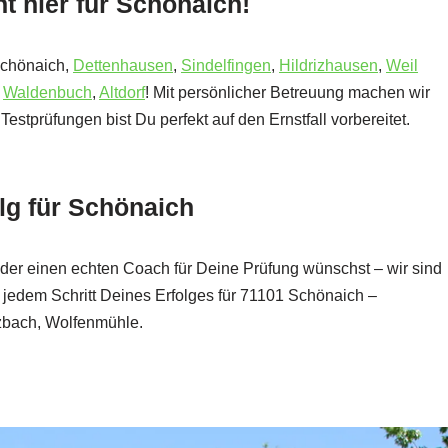
 hier für Schönaich!
Schönaich,
Dettenhausen
,
Sindelfingen
,
Hildrizhausen
,
Weil
,
Waldenbuch
,
Altdorf
! Mit persönlicher Betreuung machen wir
estprüfungen bist Du perfekt auf den Ernstfall vorbereitet.
lg für Schönaich
oder einen echten Coach für Deine Prüfung wünschst – wir sind
i jedem Schritt Deines Erfolges für 71101 Schönaich –
zbach, Wolfenmühle.