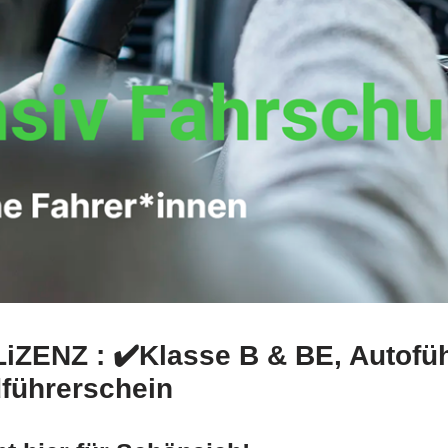
LiZENZ : ✔️Klasse B & BE, Autofü
führerschein