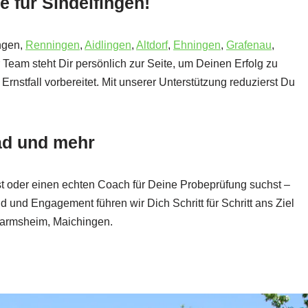
e für Sindelfingen!
ingen,
Renningen
,
Aidlingen
,
Altdorf
,
Ehningen
,
Grafenau
,
 Team steht Dir persönlich zur Seite, um Deinen Erfolg zu
Ernstfall vorbereitet. Mit unserer Unterstützung reduzierst Du
rad und mehr
t oder einen echten Coach für Deine Probeprüfung suchst –
d und Engagement führen wir Dich Schritt für Schritt ans Ziel
Darmsheim, Maichingen.