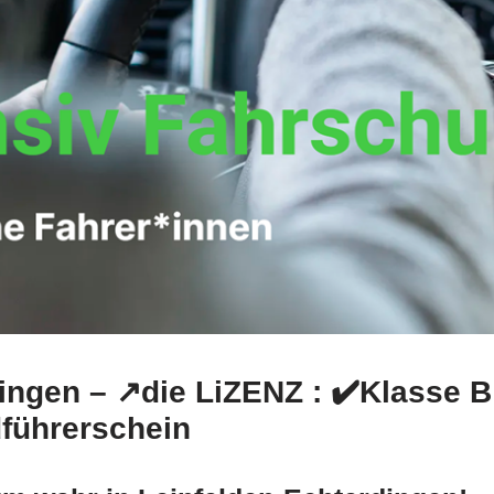
ingen – ↗️die LiZENZ : ✔️Klasse B
führerschein