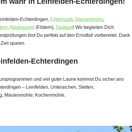
um wahr in Leinfelden-Echterdingen!
Leinfelden-Echterdingen,
Filderstadt
,
Steinenbronn
,
dern
,
Neuhausen
(Fildern),
Stuttgart
! Wir begleiten Dich
stprüfungen bist Du perfekt auf den Ernstfall vorbereitet. Dank
Zeit sparen.
Leinfelden-Echterdingen
Kursprogrammen und viel guter Laune kommst Du sicher ans
terdingen – Leinfelden, Unteraichen, Stetten,
g, Mäulesmühle, Kochenmühle.