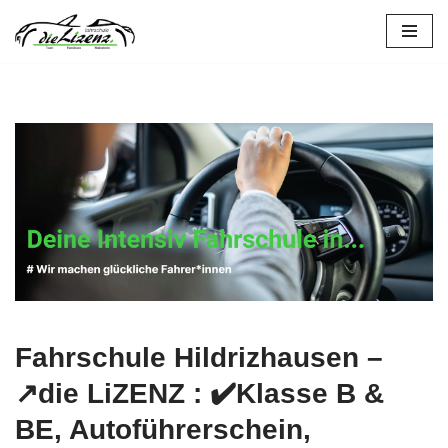
Zum
Inhalt
springen
Fahrschule Hildrizhausen –
↗️die LiZENZ : ✔️Klasse B &
BE, Autoführerschein,