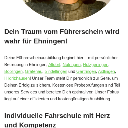
Dein Traum vom Führerschein wird
wahr für Ehningen!
Deine Führerscheinausbildung beginnt hier – mit persönlicher
Betreuung in Ehningen,
Altdorf
,
Nufringen
,
Holzgerlingen
,
Böblingen
,
Grafenau
,
Sindelfingen
und
Gärtringen
,
Aidlingen
,
Hildrizhausen
! Unser Team steht Dir persönlich zur Seite, um
Deinen Erfolg zu sichern. Kostenlose Probeprüfungen sind Teil
unseres Services und bereiten Dich optimal vor. Unser Fokus
liegt auf einer effizienten und kostengünstigen Ausbildung.
Individuelle Fahrschule mit Herz
und Kompetenz