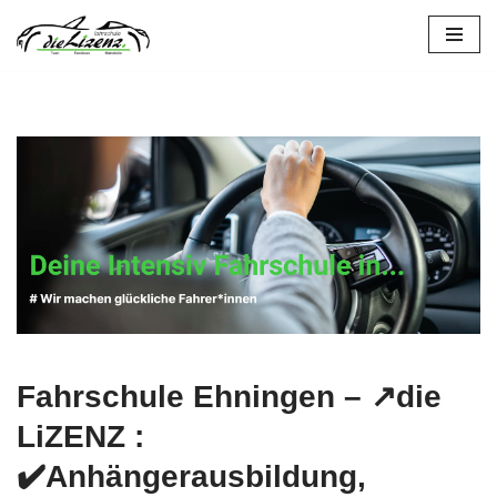
Zum
Inhalt
springen
Fahrschule Ehningen – ↗️die
LiZENZ :
✔️Anhängerausbildung,