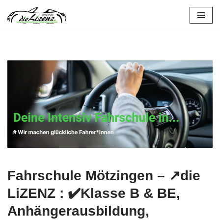
Zum
Inhalt
springen
Fahrschule Mötzingen – ↗️die
LiZENZ : ✔️Klasse B & BE,
Anhängerausbildung,