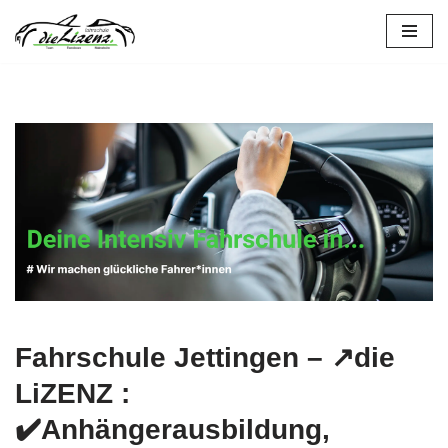
Zum
Inhalt
springen
Fahrschule Jettingen – ↗️die
LiZENZ :
✔️Anhängerausbildung,