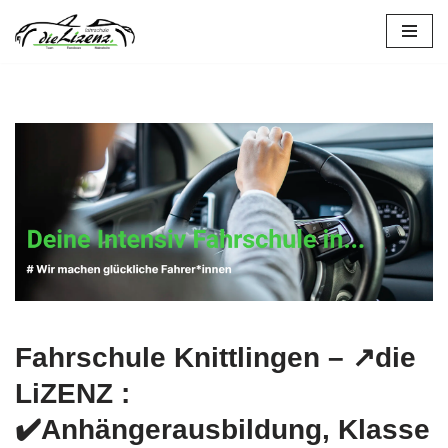
Zum
Inhalt
springen
Fahrschule Knittlingen – ↗️die
LiZENZ :
✔️Anhängerausbildung, Klasse