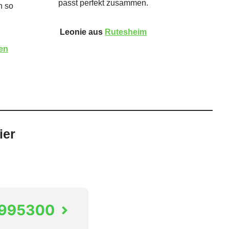
passt perfekt zusammen.
h so
Leonie aus
Rutesheim
en
ier