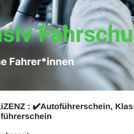
LiZENZ : ✔️Autoführerschein, Kla
führerschein