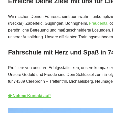
Erreiche Deine Ziele mit uns für C
Wir machen Deinen Führerscheintraum wahr – unkomplizier
(Neckar), Zaberfeld, Güglingen, Bönnigheim,
Freudental
od
persönliche Betreuung und maßgeschneiderte Lösungen. Ko
unserer Ausbildung. Unsere effizienten Trainingsmethod
Fahrschule mit Herz und Spaß in 
Profitiere von unseren Erfolgsstatistiken, unsere kompak
Unsere Geduld und Freude sind Dein Schlüssel zum Erfolg
für 74389 Cleebronn – Treffentrill, Michaelsberg, Neumag
☎️ Nehme Kontakt auf!