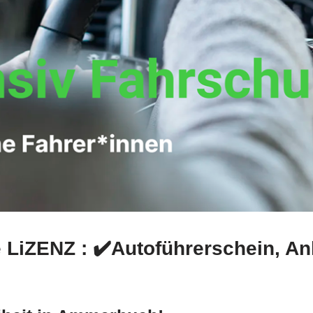
 LiZENZ : ✔️Autoführerschein, A