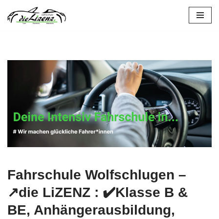
Zum
Inhalt
springen
Fahrschule Wolfschlugen –
↗️die LiZENZ : ✔️Klasse B &
BE, Anhängerausbildung,