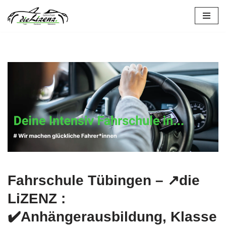
Zum
Inhalt
springen
Fahrschule Tübingen – ↗️die
LiZENZ :
✔️Anhängerausbildung, Klasse