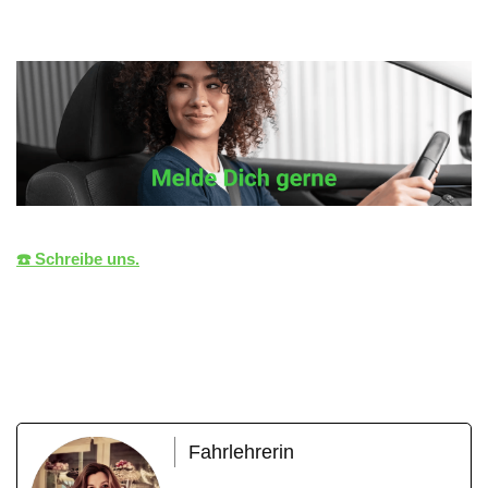
☎️ Schreibe uns.
die
Ihr
für Marbach
LiZENZ
Fahrlehrer
(Neckar)
Fahrlehrerin