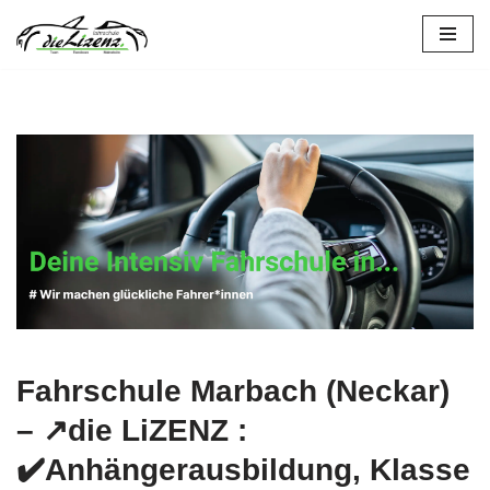
Zum
Inhalt
springen
Fahrschule Marbach (Neckar)
– ↗️die LiZENZ :
✔️Anhängerausbildung, Klasse