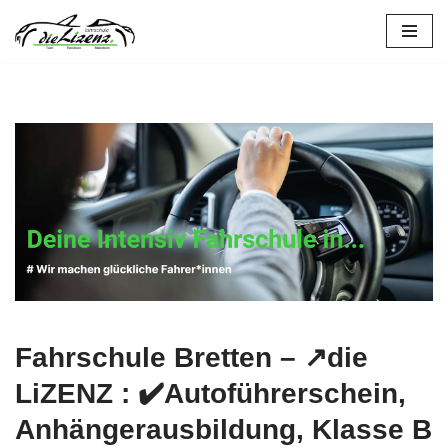
Zum
Inhalt
springen
Fahrschule Bretten – ↗️die
LiZENZ : ✔️Autoführerschein,
Anhängerausbildung, Klasse B