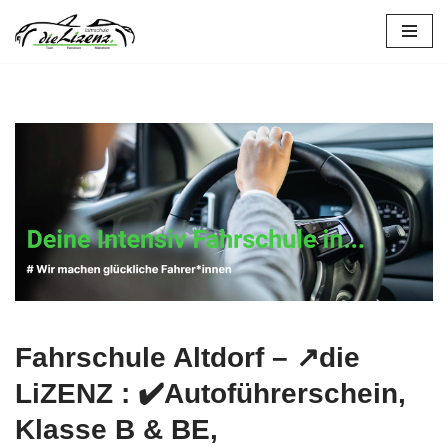
Altdorf
Zum
Inhalt
springen
Fahrschule Altdorf – ↗️die
LiZENZ : ✔️Autoführerschein,
Klasse B & BE,