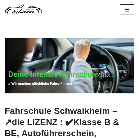
Zum
Inhalt
springen
Fahrschule Schwaikheim –
↗️die LiZENZ : ✔️Klasse B &
BE, Autoführerschein,