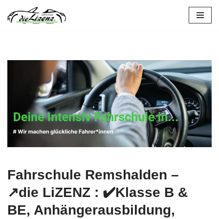
Zum
Inhalt
springen
Fahrschule Remshalden –
↗️die LiZENZ : ✔️Klasse B &
BE, Anhängerausbildung,