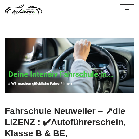
Zum
Inhalt
springen
Fahrschule Neuweiler – ↗️die
LiZENZ : ✔️Autoführerschein,
Klasse B & BE,