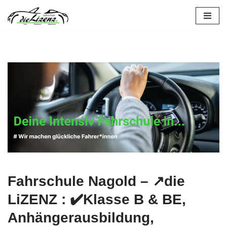
Zum
Inhalt
springen
Fahrschule Nagold – ↗️die
LiZENZ : ✔️Klasse B & BE,
Anhängerausbildung,