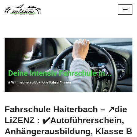
Zum
Inhalt
springen
Fahrschule Haiterbach – ↗️die
LiZENZ : ✔️Autoführerschein,
Anhängerausbildung, Klasse B