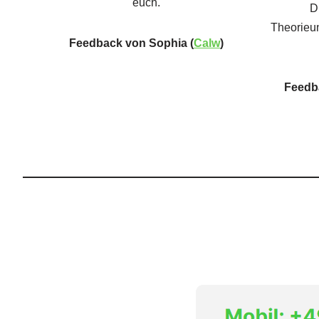
euch.
D
Theorieun
Feedback von Sophia (
Calw
)
Feedb