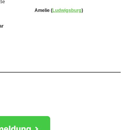
oße
Amelie (
Ludwigsburg
)
ar