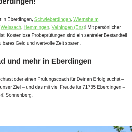
Eberdingen!
zt in Eberdingen,
Schwieberdingen
,
Wiernsheim
,
d
Weissach
,
Hemmingen
,
Vaihingen (Enz)
! Mit persönlicher
bist. Kostenlose Probeprüfungen sind ein zentraler Bestandteil
 bares Geld und wertvolle Zeit sparen.
rad und mehr in Eberdingen
chtest oder einen Prüfungscoach für Deinen Erfolg suchst –
t unser Ziel – und das mit viel Freude für 71735 Eberdingen –
rf, Sonnenberg.