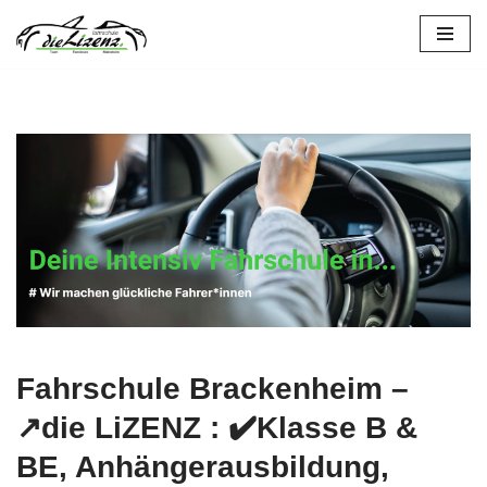
Zum
Inhalt
springen
Fahrschule Brackenheim –
↗️die LiZENZ : ✔️Klasse B &
BE, Anhängerausbildung,