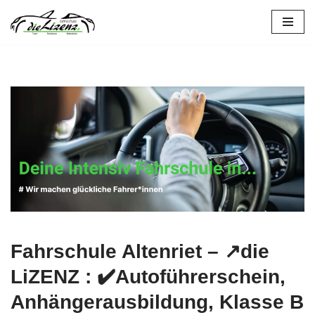
Zum
Inhalt
springen
Fahrschule Altenriet – ↗️die
LiZENZ : ✔️Autoführerschein,
Anhängerausbildung, Klasse B