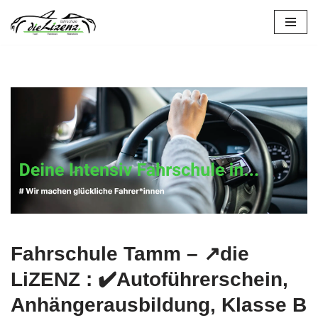
Tamm
Zum
Inhalt
springen
Fahrschule Tamm – ↗️die
LiZENZ : ✔️Autoführerschein,
Anhängerausbildung, Klasse B