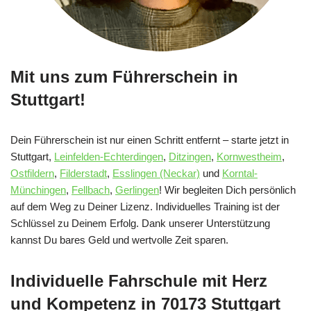
Mit uns zum Führerschein in
Stuttgart!
Dein Führerschein ist nur einen Schritt entfernt – starte jetzt in
Stuttgart,
Leinfelden-Echterdingen
,
Ditzingen
,
Kornwestheim
,
Ostfildern
,
Filderstadt
,
Esslingen (Neckar)
und
Korntal-
Münchingen
,
Fellbach
,
Gerlingen
! Wir begleiten Dich persönlich
auf dem Weg zu Deiner Lizenz. Individuelles Training ist der
Schlüssel zu Deinem Erfolg. Dank unserer Unterstützung
kannst Du bares Geld und wertvolle Zeit sparen.
Individuelle Fahrschule mit Herz
und Kompetenz in 70173 Stuttgart