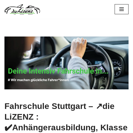
Stuttgart
Zum
Inhalt
springen
Fahrschule Stuttgart – ↗️die
LiZENZ :
✔️Anhängerausbildung, Klasse