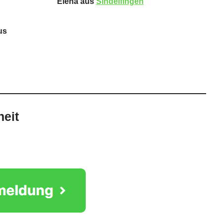
Elena aus
Sindelfingen
us
heit