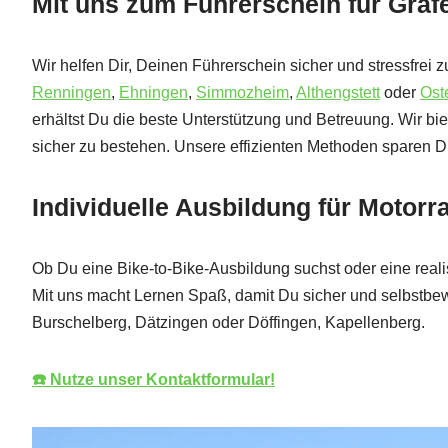
Mit uns zum Führerschein für Graf
Wir helfen Dir, Deinen Führerschein sicher und stressfrei 
Renningen
,
Ehningen
,
Simmozheim
,
Althengstett
oder
Ost
erhältst Du die beste Unterstützung und Betreuung. Wir b
sicher zu bestehen. Unsere effizienten Methoden sparen Di
Individuelle Ausbildung für Motor
Ob Du eine Bike-to-Bike-Ausbildung suchst oder eine realis
Mit uns macht Lernen Spaß, damit Du sicher und selbstbe
Burschelberg, Dätzingen oder Döffingen, Kapellenberg.
☎️ Nutze unser Kontaktformular!